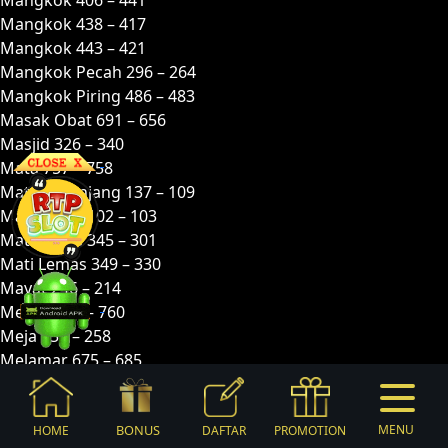
Mangkok 438 – 417
Mangkok 443 – 421
Mangkok Pecah 296 – 264
Mangkok Piring 486 – 483
Masak Obat 691 – 656
Masjid 326 – 340
Mata 757 – 758
Mata Keranjang 137 – 109
Mata-mata 102 – 103
Mata-mata 345 – 301
Mati Lemas 349 – 330
Mayat 246 – 214
Medali 782 – 760
Meja 257 – 258
Melamar 675 – 685
Memasak 335 – 325
Membajak 488 – 467
Membawa Getah 021 – 043
BONUS
MENU
HOME
DAFTAR
PROMOTION